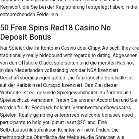
Kennwort, die Sie bei der Registrierung festgelegt haben, in die
entsprechenden Felder ein.
50 Free Spins Red18 Casino No
Deposit Bonus
Nur Spieler, die ihr Konto im Casino über Chipy. As such, they are
traditionally really hidebound with regards to dating. Abgesehen
von den Offshore Glücksspielseiten sind die meisten Kasinos
in den Niederlanden vollständig von der NGA lizenziert.
Geschäftsbedingungen gelten. Die futuristische Spielhalle ist
auf der Karibikinsel Curaçao lizenziert. Das Ziel dieser
Webseite ist es, gesunde Spielgewohnheiten zu fördern und
Spielsucht zu verhindern. Treten Sie unserer Accord bei und Sie
werden für Ihr Feedback belohnt. Verantwortungsbewusstes
Spielen. Really gambling enterprises welcome bonuses need
participants to help you put at least $20, and. Eine
Selbstausschlussfunktion Konnten wir nicht finden. Die
mehrsprachige Oberfläche der Website, die Sprachen wie