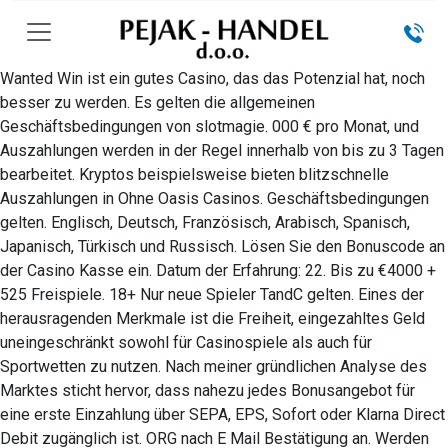
Wanted Win ist ein gutes Casino, das das Potenzial hat, noch
besser zu werden. Es gelten die allgemeinen
Geschäftsbedingungen von slotmagie. 000 € pro Monat, und
Auszahlungen werden in der Regel innerhalb von bis zu 3 Tagen
bearbeitet. Kryptos beispielsweise bieten blitzschnelle
Auszahlungen in Ohne Oasis Casinos. Geschäftsbedingungen
gelten. Englisch, Deutsch, Französisch, Arabisch, Spanisch,
Japanisch, Türkisch und Russisch. Lösen Sie den Bonuscode an
der Casino Kasse ein. Datum der Erfahrung: 22. Bis zu €4000 +
525 Freispiele. 18+ Nur neue Spieler TandC gelten. Eines der
herausragenden Merkmale ist die Freiheit, eingezahltes Geld
uneingeschränkt sowohl für Casinospiele als auch für
Sportwetten zu nutzen. Nach meiner gründlichen Analyse des
Marktes sticht hervor, dass nahezu jedes Bonusangebot für
eine erste Einzahlung über SEPA, EPS, Sofort oder Klarna Direct
Debit zugänglich ist. ORG nach E Mail Bestätigung an. Werden