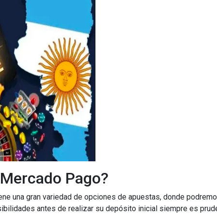
n Mercado Pago?
Tiene una gran variedad de opciones de apuestas, donde podremo
ibilidades antes de realizar su depósito inicial siempre es prud