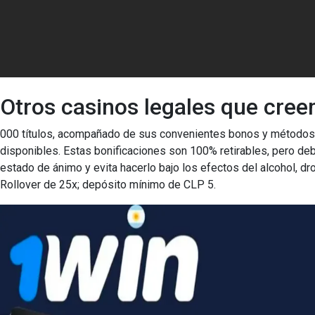
Otros casinos legales que cre
000 títulos, acompañado de sus convenientes bonos y métodos de
disponibles. Estas bonificaciones son 100% retirables, pero deb
estado de ánimo y evita hacerlo bajo los efectos del alcohol, d
Rollover de 25x; depósito mínimo de CLP 5.