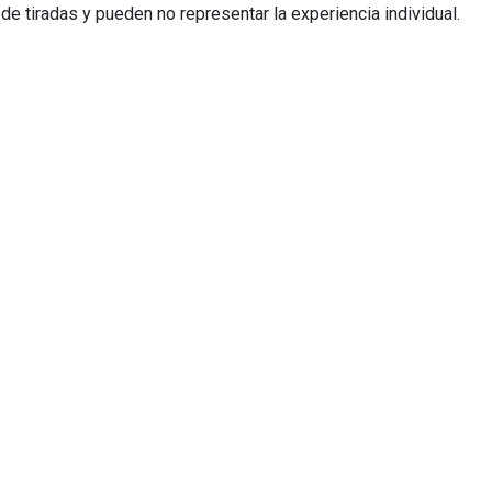
de tiradas y pueden no representar la experiencia individual.