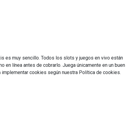
s es muy sencillo. Todos los slots y juegos en vivo están
no en línea antes de cobrarlo. Juega únicamente en un buen
a implementar cookies según nuestra Política de cookies.