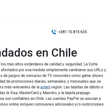
+381 15 815 635
dados en Chile
os más altos estándares de calidad y seguridad. La Corte
ron afectados por esa medida simplemente cambiaron sus URLs y
demás de juegos de concurso de TV conocidos como game shows
riedad de promociones diarias, semanales, y mensuales que se
nes más relevantes de la
aclaró
región. Las tarjetas de débito o
das la Visa, MasterCard y Maestro, y la tarjeta prepago
na son confiables en Chile. Las cuentas PayPal se asocian a
sinos online incluyen comisiones adicionales y/o restricciones.