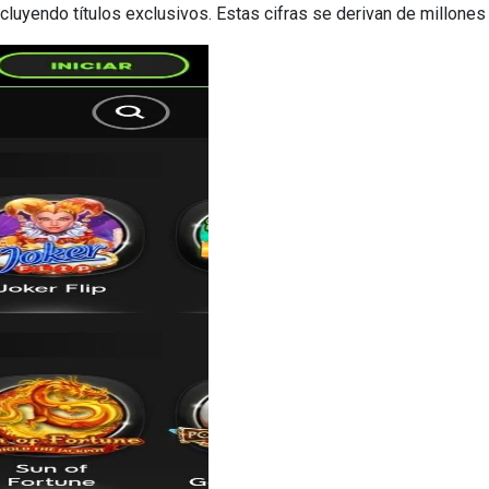
cluyendo títulos exclusivos. Estas cifras se derivan de millones 