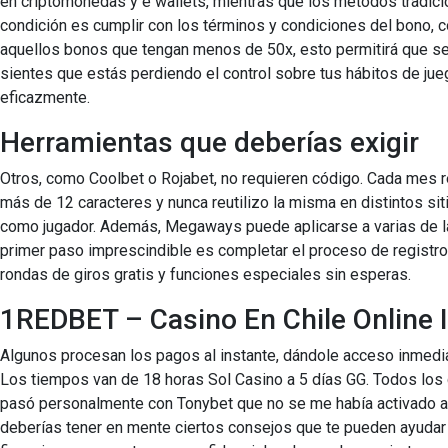
en criptomonedas y e wallets, mientras que los métodos tradic
condición es cumplir con los términos y condiciones del bono, co
aquellos bonos que tengan menos de 50x, esto permitirá que sea 
sientes que estás perdiendo el control sobre tus hábitos de jueg
eficazmente.
Herramientas que deberías exigir
Otros, como Coolbet o Rojabet, no requieren código. Cada mes r
más de 12 caracteres y nunca reutilizo la misma en distintos sit
como jugador. Además, Megaways puede aplicarse a varias de la
primer paso imprescindible es completar el proceso de registro 
rondas de giros gratis y funciones especiales sin esperas.
1REDBET – Casino En Chile Online 
Algunos procesan los pagos al instante, dándole acceso inmedia
Los tiempos van de 18 horas Sol Casino a 5 días GG. Todos los 
pasó personalmente con Tonybet que no se me había activado au
deberías tener en mente ciertos consejos que te pueden ayudar