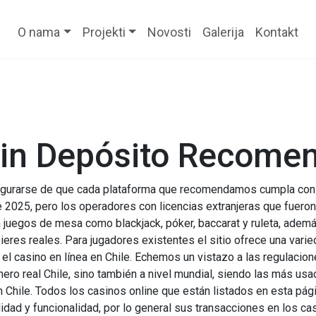
O nama
Projekti
Novosti
Galerija
Kontakt
in Depósito Recomen
egurarse de que cada plataforma que recomendamos cumpla con l
e 2025, pero los operadores con licencias extranjeras que fue
en juegos de mesa como blackjack, póker, baccarat y ruleta, a
pieres reales. Para jugadores existentes el sitio ofrece una va
el casino en línea en Chile. Echemos un vistazo a las regulacio
nero real Chile, sino también a nivel mundial, siendo las más usa
hile. Todos los casinos online que están listados en esta pági
idad y funcionalidad, por lo general sus transacciones en los ca