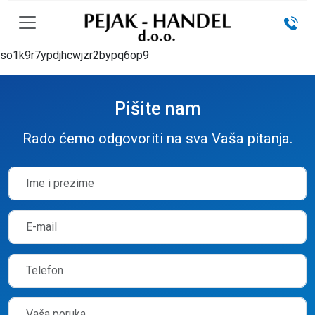
so1k9r7ypdjhcwjzr2bypq6op9
Pišite nam
Rado ćemo odgovoriti na sva Vaša pitanja.