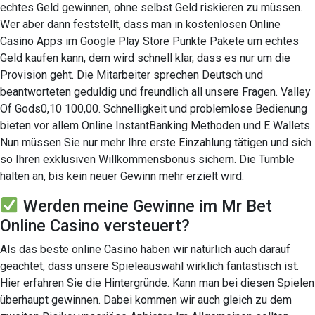
echtes Geld gewinnen, ohne selbst Geld riskieren zu müssen.
Wer aber dann feststellt, dass man in kostenlosen Online
Casino Apps im Google Play Store Punkte Pakete um echtes
Geld kaufen kann, dem wird schnell klar, dass es nur um die
Provision geht. Die Mitarbeiter sprechen Deutsch und
beantworteten geduldig und freundlich all unsere Fragen. Valley
Of Gods0,10 100,00. Schnelligkeit und problemlose Bedienung
bieten vor allem Online InstantBanking Methoden und E Wallets.
Nun müssen Sie nur mehr Ihre erste Einzahlung tätigen und sich
so Ihren exklusiven Willkommensbonus sichern. Die Tumble
halten an, bis kein neuer Gewinn mehr erzielt wird.
Werden meine Gewinne im Mr Bet
Online Casino versteuert?
Als das beste online Casino haben wir natürlich auch darauf
geachtet, dass unsere Spieleauswahl wirklich fantastisch ist.
Hier erfahren Sie die Hintergründe. Kann man bei diesen Spielen
überhaupt gewinnen. Dabei kommen wir auch gleich zu dem