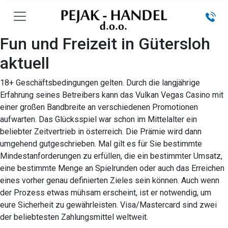
Fun und Freizeit in Gütersloh
aktuell
18+ Geschäftsbedingungen gelten. Durch die langjährige
Erfahrung seines Betreibers kann das Vulkan Vegas Casino mit
einer großen Bandbreite an verschiedenen Promotionen
aufwarten. Das Glücksspiel war schon im Mittelalter ein
beliebter Zeitvertrieb in österreich. Die Prämie wird dann
umgehend gutgeschrieben. Mal gilt es für Sie bestimmte
Mindestanforderungen zu erfüllen, die ein bestimmter Umsatz,
eine bestimmte Menge an Spielrunden oder auch das Erreichen
eines vorher genau definierten Zieles sein können. Auch wenn
der Prozess etwas mühsam erscheint, ist er notwendig, um
eure Sicherheit zu gewährleisten. Visa/Mastercard sind zwei
der beliebtesten Zahlungsmittel weltweit.