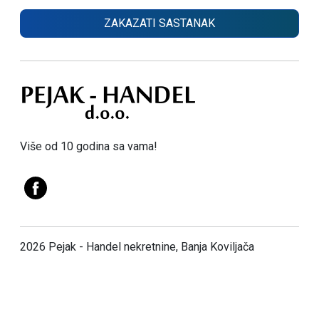
ZAKAZATI SASTANAK
Više od 10 godina sa vama!
2026 Pejak - Handel nekretnine, Banja Koviljača