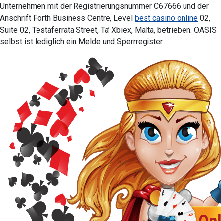
Unternehmen mit der Registrierungsnummer C67666 und der
Anschrift Forth Business Centre, Level
best casino online
02,
Suite 02, Testaferrata Street, Ta’ Xbiex, Malta, betrieben. OASIS
selbst ist lediglich ein Melde und Sperrregister.