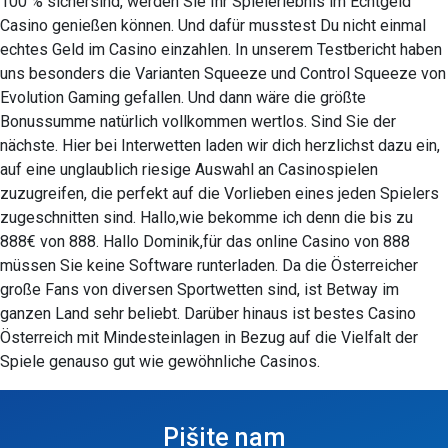
100 % sichersind, werden Sie Ihr Spielerlebnis im Echtgeld
Casino genießen können. Und dafür musstest Du nicht einmal
echtes Geld im Casino einzahlen. In unserem Testbericht haben
uns besonders die Varianten Squeeze und Control Squeeze von
Evolution Gaming gefallen. Und dann wäre die größte
Bonussumme natürlich vollkommen wertlos. Sind Sie der
nächste. Hier bei Interwetten laden wir dich herzlichst dazu ein,
auf eine unglaublich riesige Auswahl an Casinospielen
zuzugreifen, die perfekt auf die Vorlieben eines jeden Spielers
zugeschnitten sind. Hallo,wie bekomme ich denn die bis zu
888€ von 888. Hallo Dominik,für das online Casino von 888
müssen Sie keine Software runterladen. Da die Österreicher
große Fans von diversen Sportwetten sind, ist Betway im
ganzen Land sehr beliebt. Darüber hinaus ist bestes Casino
Österreich mit Mindesteinlagen in Bezug auf die Vielfalt der
Spiele genauso gut wie gewöhnliche Casinos.
Pišite nam