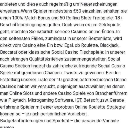
anbieten und diese auch regelmäßig um Neuerscheinungen
erweitern. Wenn Spieler mindestens €50 einzahlen, erhalten sie
einen 100% Match Bonus und 50 Rolling Slots Freispiele. 18+
Geschäftsbedingungen gelten. Doch wenn es um Geldspiele
geht, möchten Sie natürlich seriöse Casinos online finden. In
den seltensten Fällen, zumindest in unserer Bestenliste, wird
direkt vom Casino eine Ein bzw. Egal, ob Roulette, Blackjack,
Baccarat oder klassische Social Casino Tischspiele: In unserer
nach strengen Qualitätskriterien zusammengestellten Social
Casino Section findest du zahlreiche aufregende Social Casino
Spiele mit grandiosen Chancen, Twists zu gewinnen. Bei der
Erstellung unserer Liste der 10 größten österreichischen Online
Casinos haben wir versucht, diejenigen auszuwählen, an denen
man Online Slots und andere Casino Spiele von Branchenführern
wie Playtech, Microgaming Software, IGT, Betsoft usw. Gerade
erfahrene Spieler mit einer erprobten Online Roulette Strategie
können so – je nach persönlichen Vorlieben,
Budgetanforderungen und Spielstil – die passende Variante
wählen.