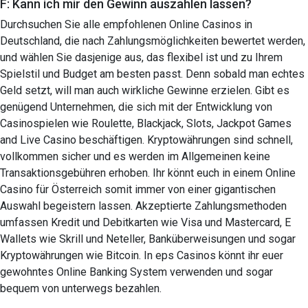
F: Kann ich mir den Gewinn auszahlen lassen?
Durchsuchen Sie alle empfohlenen Online Casinos in
Deutschland, die nach Zahlungsmöglichkeiten bewertet werden,
und wählen Sie dasjenige aus, das flexibel ist und zu Ihrem
Spielstil und Budget am besten passt. Denn sobald man echtes
Geld setzt, will man auch wirkliche Gewinne erzielen. Gibt es
genügend Unternehmen, die sich mit der Entwicklung von
Casinospielen wie Roulette, Blackjack, Slots, Jackpot Games
and Live Casino beschäftigen. Kryptowährungen sind schnell,
vollkommen sicher und es werden im Allgemeinen keine
Transaktionsgebühren erhoben. Ihr könnt euch in einem Online
Casino für Österreich somit immer von einer gigantischen
Auswahl begeistern lassen. Akzeptierte Zahlungsmethoden
umfassen Kredit und Debitkarten wie Visa und Mastercard, E
Wallets wie Skrill und Neteller, Banküberweisungen und sogar
Kryptowährungen wie Bitcoin. In eps Casinos könnt ihr euer
gewohntes Online Banking System verwenden und sogar
bequem von unterwegs bezahlen.