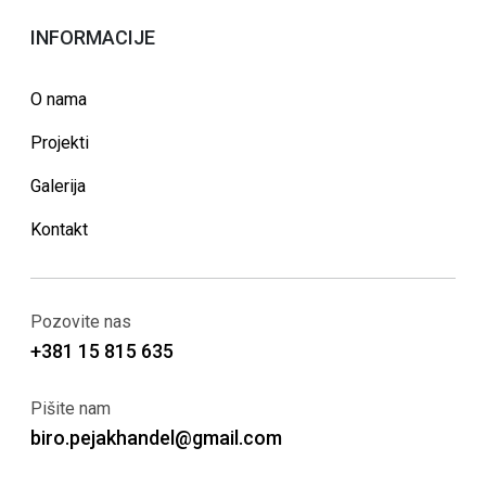
INFORMACIJE
O nama
Projekti
Galerija
Kontakt
Pozovite nas
+381 15 815 635
Pišite nam
biro.pejakhandel@gmail.com