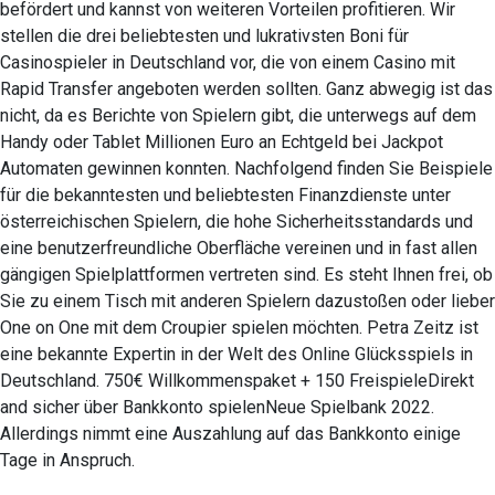
befördert und kannst von weiteren Vorteilen profitieren. Wir
stellen die drei beliebtesten und lukrativsten Boni für
Casinospieler in Deutschland vor, die von einem Casino mit
Rapid Transfer angeboten werden sollten. Ganz abwegig ist das
nicht, da es Berichte von Spielern gibt, die unterwegs auf dem
Handy oder Tablet Millionen Euro an Echtgeld bei Jackpot
Automaten gewinnen konnten. Nachfolgend finden Sie Beispiele
für die bekanntesten und beliebtesten Finanzdienste unter
österreichischen Spielern, die hohe Sicherheitsstandards und
eine benutzerfreundliche Oberfläche vereinen und in fast allen
gängigen Spielplattformen vertreten sind. Es steht Ihnen frei, ob
Sie zu einem Tisch mit anderen Spielern dazustoßen oder lieber
One on One mit dem Croupier spielen möchten. Petra Zeitz ist
eine bekannte Expertin in der Welt des Online Glücksspiels in
Deutschland. 750€ Willkommenspaket + 150 FreispieleDirekt
and sicher über Bankkonto spielenNeue Spielbank 2022.
Allerdings nimmt eine Auszahlung auf das Bankkonto einige
Tage in Anspruch.