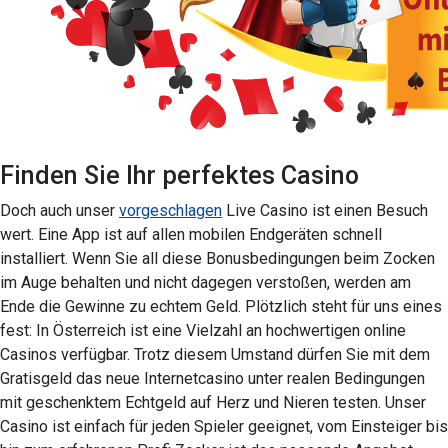
Finden Sie Ihr perfektes Casino
Doch auch unser
vorgeschlagen
Live Casino ist einen Besuch
wert. Eine App ist auf allen mobilen Endgeräten schnell
installiert. Wenn Sie all diese Bonusbedingungen beim Zocken
im Auge behalten und nicht dagegen verstoßen, werden am
Ende die Gewinne zu echtem Geld. Plötzlich steht für uns eines
fest: In Österreich ist eine Vielzahl an hochwertigen online
Casinos verfügbar. Trotz diesem Umstand dürfen Sie mit dem
Gratisgeld das neue Internetcasino unter realen Bedingungen
mit geschenktem Echtgeld auf Herz und Nieren testen. Unser
Casino ist einfach für jeden Spieler geeignet, vom Einsteiger bis