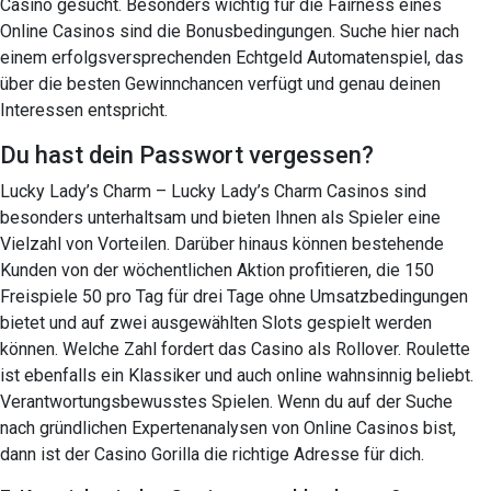
Casino gesucht. Besonders wichtig für die Fairness eines
Online Casinos sind die Bonusbedingungen. Suche hier nach
einem erfolgsversprechenden Echtgeld Automatenspiel, das
über die besten Gewinnchancen verfügt und genau deinen
Interessen entspricht.
Du hast dein Passwort vergessen?
Lucky Lady’s Charm – Lucky Lady’s Charm Casinos sind
besonders unterhaltsam und bieten Ihnen als Spieler eine
Vielzahl von Vorteilen. Darüber hinaus können bestehende
Kunden von der wöchentlichen Aktion profitieren, die 150
Freispiele 50 pro Tag für drei Tage ohne Umsatzbedingungen
bietet und auf zwei ausgewählten Slots gespielt werden
können. Welche Zahl fordert das Casino als Rollover. Roulette
ist ebenfalls ein Klassiker und auch online wahnsinnig beliebt.
Verantwortungsbewusstes Spielen. Wenn du auf der Suche
nach gründlichen Expertenanalysen von Online Casinos bist,
dann ist der Casino Gorilla die richtige Adresse für dich.