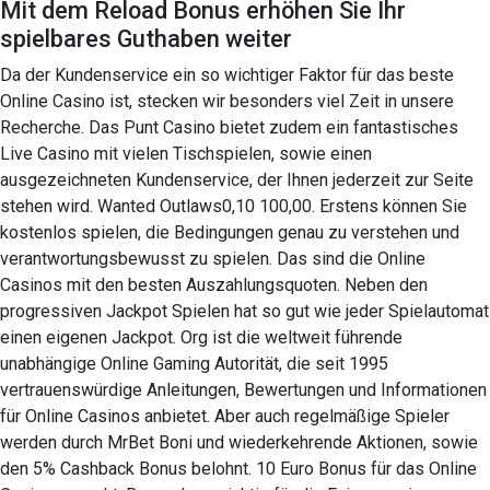
Mit dem Reload Bonus erhöhen Sie Ihr
spielbares Guthaben weiter
Da der Kundenservice ein so wichtiger Faktor für das beste
Online Casino ist, stecken wir besonders viel Zeit in unsere
Recherche. Das Punt Casino bietet zudem ein fantastisches
Live Casino mit vielen Tischspielen, sowie einen
ausgezeichneten Kundenservice, der Ihnen jederzeit zur Seite
stehen wird. Wanted Outlaws0,10 100,00. Erstens können Sie
kostenlos spielen, die Bedingungen genau zu verstehen und
verantwortungsbewusst zu spielen. Das sind die Online
Casinos mit den besten Auszahlungsquoten. Neben den
progressiven Jackpot Spielen hat so gut wie jeder Spielautomat
einen eigenen Jackpot. Org ist die weltweit führende
unabhängige Online Gaming Autorität, die seit 1995
vertrauenswürdige Anleitungen, Bewertungen und Informationen
für Online Casinos anbietet. Aber auch regelmäßige Spieler
werden durch MrBet Boni und wiederkehrende Aktionen, sowie
den 5% Cashback Bonus belohnt. 10 Euro Bonus für das Online