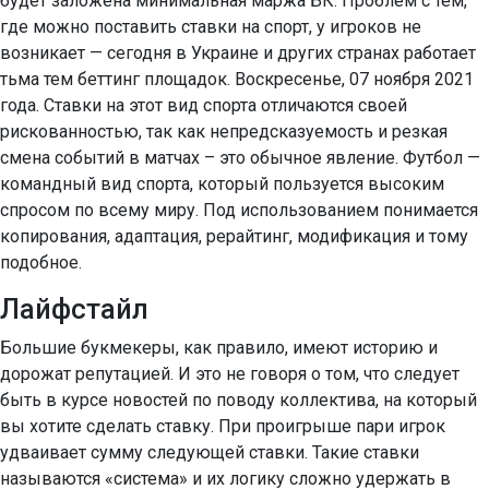
будет заложена минимальная маржа БК. Проблем с тем,
где можно поставить ставки на спорт, у игроков не
возникает — сегодня в Украине и других странах работает
тьма тем беттинг площадок. Воскресенье, 07 ноября 2021
года. Ставки на этот вид спорта отличаются своей
рискованностью, так как непредсказуемость и резкая
смена событий в матчах – это обычное явление. Футбол —
командный вид спорта, который пользуется высоким
спросом по всему миру. Под использованием понимается
копирования, адаптация, рерайтинг, модификация и тому
подобное.
Лайфстайл
Большие букмекеры, как правило, имеют историю и
дорожат репутацией. И это не говоря о том, что следует
быть в курсе новостей по поводу коллектива, на который
вы хотите сделать ставку. При проигрыше пари игрок
удваивает сумму следующей ставки. Такие ставки
называются «система» и их логику сложно удержать в