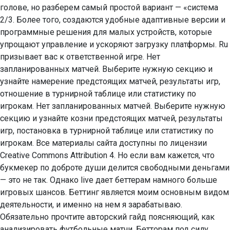
голове, но разберем самый простой вариант — «система
2/3. Более того, создаются удобные адаптивные версии и
программные решения для малых устройств, которые
упрощают управление и ускоряют загрузку платформы. Ru
призывает вас к ответственной игре. Нет
запланированных матчей. Выберите нужную секцию и
узнайте намерение предстоящих матчей, результаты игр,
отношение в турнирной таблице или статистику по
игрокам. Нет запланированных матчей. Выберите нужную
секцию и узнайте козни предстоящих матчей, результаты
игр, постановка в турнирной таблице или статистику по
игрокам. Все материалы сайта доступны по лицензии
Creative Commons Attribution 4. Но если вам кажется, что
букмекер по доброте души делится свободными деньгами
— это не так. Однако live дает беттерам намного больше
игровых шансов. Беттинг является моим основным видом
деятельности, и именно на нем я зарабатываю.
Обязательно прочтите авторский гайд поясняющий, как
анализировать футбольные матчи. Бетторам под силу