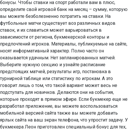
бонусы. Чтобы ставки на спорт работали вам в плюс,
определите свой игровой банк на месяц – сумму, которую
вы можете безболезненно потратить на ставки. На
футбольные матчи существует воз различных видов
ставок, и их славиться может варьироваться в
зависимости от региона, букмекерской конторы и
предпочтений игроков. Материалы, публикуемые на сайте,
носят информативный характер. Полно часто он
оказывается удачным. Нет запланированных матчей.
Выберите нужную секцию и узнайте расписание
предстоящих матчей, результаты игр, постановка в
турнирной таблице или статистику по игрокам. А это
говорит лишь о том, что такой вариант может весь не
подступать для новичков. Делаются они на события,
которые проходят в прямом эфире. Если букмекер еще не
разработал приложение, вы можете воспользоваться
мобильной версией сайта также вы можете добавить
ярлык сайта на ваш экран телефона, что упростит задачу. У
букмекера Леон приготовлен специальный бонус для тех,