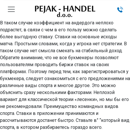
В таком случае коэффициент на андердога неплохо
подрастет, в связи с чем в его пользу можно сделать
более выгодную ставку. Ставки на основные исходы
матча. Простыми словами, когда у игрока нет стратегии. В
таком случае нет смысла смекать на стабильный доход.
Обратите внимание, что не все букмекеры позволяют
пользователям проводить биржи ставок на своих
платформах. Поэтому перед тем, как зарегистрироваться у
букмекера, следует ознакомиться с его предложениями на
различные виды спорта и многое другое. Это можно
объяснить сразу несколькими факторами. Неплохой
вариант для классической теории «лесенки», но мы бы его
не рекомендовали. Преимущество командных видов
спорта. Ставки в приложении принимаются и
рассчитываются достанет быстро. Ставьте в” “который вид
спорта, в котором разбираетесь гораздо всего.