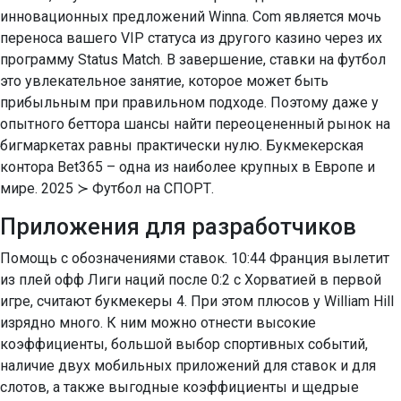
инновационных предложений Winna. Com является мочь
переноса вашего VIP статуса из другого казино через их
программу Status Match. В завершение, ставки на футбол
это увлекательное занятие, которое может быть
прибыльным при правильном подходе. Поэтому даже у
опытного беттора шансы найти переоцененный рынок на
бигмаркетах равны практически нулю. Букмекерская
контора Bet365 – одна из наиболее крупных в Европе и
мире. 2025 ≻ Футбол на СПОРТ.
Приложения для разработчиков
Помощь с обозначениями ставок. 10:44 Франция вылетит
из плей офф Лиги наций после 0:2 с Хорватией в первой
игре, считают букмекеры 4. При этом плюсов у William Hill
изрядно много. К ним можно отнести высокие
коэффициенты, большой выбор спортивных событий,
наличие двух мобильных приложений для ставок и для
слотов, а также выгодные коэффициенты и щедрые