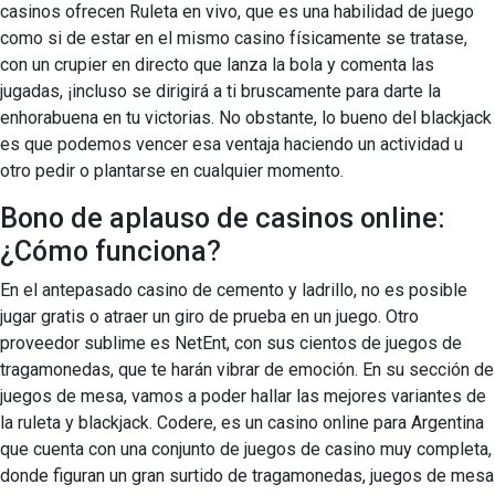
casinos ofrecen Ruleta en vivo, que es una habilidad de juego
como si de estar en el mismo casino físicamente se tratase,
con un crupier en directo que lanza la bola y comenta las
jugadas, ¡incluso se dirigirá a ti bruscamente para darte la
enhorabuena en tu victorias. No obstante, lo bueno del blackjack
es que podemos vencer esa ventaja haciendo un actividad u
otro pedir o plantarse en cualquier momento.
Bono de aplauso de casinos online:
¿Cómo funciona?
En el antepasado casino de cemento y ladrillo, no es posible
jugar gratis o atraer un giro de prueba en un juego. Otro
proveedor sublime es NetEnt, con sus cientos de juegos de
tragamonedas, que te harán vibrar de emoción. En su sección de
juegos de mesa, vamos a poder hallar las mejores variantes de
la ruleta y blackjack. Codere, es un casino online para Argentina
que cuenta con una conjunto de juegos de casino muy completa,
donde figuran un gran surtido de tragamonedas, juegos de mesa