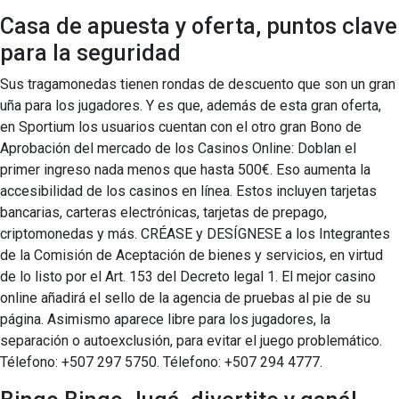
Casa de apuesta y oferta, puntos clave
para la seguridad
Sus tragamonedas tienen rondas de descuento que son un gran
uña para los jugadores. Y es que, además de esta gran oferta,
en Sportium los usuarios cuentan con el otro gran Bono de
Aprobación del mercado de los Casinos Online: Doblan el
primer ingreso nada menos que hasta 500€. Eso aumenta la
accesibilidad de los casinos en línea. Estos incluyen tarjetas
bancarias, carteras electrónicas, tarjetas de prepago,
criptomonedas y más. CRÉASE y DESÍGNESE a los Integrantes
de la Comisión de Aceptación de bienes y servicios, en virtud
de lo listo por el Art. 153 del Decreto legal 1. El mejor casino
online añadirá el sello de la agencia de pruebas al pie de su
página. Asimismo aparece libre para los jugadores, la
separación o autoexclusión, para evitar el juego problemático.
Télefono: +507 297 5750. Télefono: +507 294 4777.