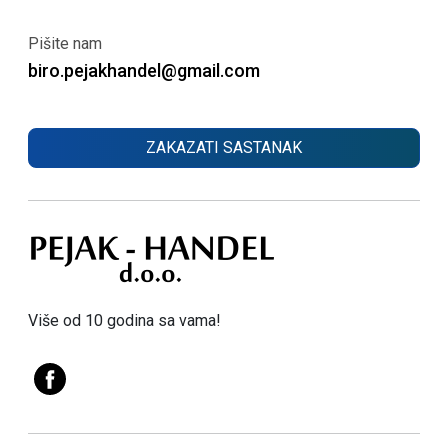
Pišite nam
biro.pejakhandel@gmail.com
ZAKAZATI SASTANAK
Više od 10 godina sa vama!