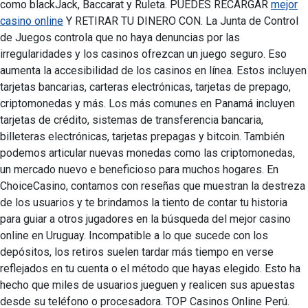
como blackJack, Baccarat y Ruleta. PUEDES RECARGAR
mejor
casino online
Y RETIRAR TU DINERO CON. La Junta de Control
de Juegos controla que no haya denuncias por las
irregularidades y los casinos ofrezcan un juego seguro. Eso
aumenta la accesibilidad de los casinos en línea. Estos incluyen
tarjetas bancarias, carteras electrónicas, tarjetas de prepago,
criptomonedas y más. Los más comunes en Panamá incluyen
tarjetas de crédito, sistemas de transferencia bancaria,
billeteras electrónicas, tarjetas prepagas y bitcoin. También
podemos articular nuevas monedas como las criptomonedas,
un mercado nuevo e beneficioso para muchos hogares. En
ChoiceCasino, contamos con reseñas que muestran la destreza
de los usuarios y te brindamos la tiento de contar tu historia
para guiar a otros jugadores en la búsqueda del mejor casino
online en Uruguay. Incompatible a lo que sucede con los
depósitos, los retiros suelen tardar más tiempo en verse
reflejados en tu cuenta o el método que hayas elegido. Esto ha
hecho que miles de usuarios jueguen y realicen sus apuestas
desde su teléfono o procesadora. TOP Casinos Online Perú.