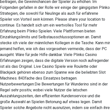
beitragen, die Gewinnchancen der Spieler zu erhöhen. Im
Folgenden gefallen in der Rolle wir einige der gängigsten Plinko
Strategien, die sowohl für Neulinge als auch für erfahrene
Spieler von Vorteil sein können. Please share your location to
continue. Es handelt sich um ein wertvolles Tool für mehr
Erfahrung beim Plinko Spielen. Viele Plattformen bieten
Einzahlungslimits und Selbstausschlussoptionen an. Damit
stecke ich viele der männlichen Kollegen in die Tasche. Kann mir
jemand helfen, wie ich das vorgesehen vermeide, dass der PC
ausgeht. Wäre für jede Hilfe dankbar. Viele Plinko Casino
Erfahrungen zeigen, dass die digitale Version noch aufregender
ist als das Original. Live Casino Spiele wie Roulette oder
Blackjack gehören ebenso zum Spanne wie die beliebten Slot
Machines. 843fache des Einsatzes betragen.
Nutzerbewertungen:Die Bewertungen für Wunderino sind in der
Regel sehr positiv, wobei viele Nutzer die latschen
Auszahlungszeiten, den effizienten Kundenservice und die
große Auswahl an Spielen Betonung auf etwas legen. Damit
Spieler solche Angebote nicht ausnutzen, indem sie einfach ihre