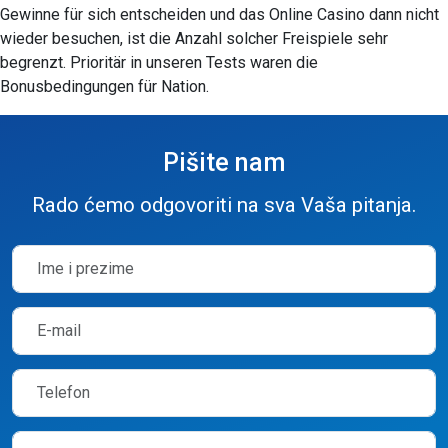
Gewinne für sich entscheiden und das Online Casino dann nicht
wieder besuchen, ist die Anzahl solcher Freispiele sehr
begrenzt. Prioritär in unseren Tests waren die
Bonusbedingungen für Nation.
Pišite nam
Rado ćemo odgovoriti na sva Vaša pitanja.