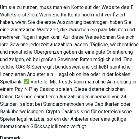
Um sie zu nutzen, muss man ein Konto auf der Website des E
Wallets erstellen. Wenn Sie Ihr Konto noch nicht verifiziert
haben, wenn Sie die erste Auszahlung beantragen, haben Sie
eine zusätzliche Wartezeit, die zwischen ein paar Minuten und
mehreren Tagen liegen kann. Auf diese Weise können Sie sich
Ihre Gewinne jederzeit auszahlen lassen. Tägliche, wöchentliche
und monatliche Obergrenzen geben dir eine gute Orientierung
und zeigen, ob bei großen Gewinnen Raten möglich sind. Eine
solche OASIS Sperre gilt bundesweit und schließt sämtliche
lizenzierten Anbieter ein – egal ob online oder in der lokalen
Spielbank.
Vorteile: Mit Trustly kann man ohne Anmeldung in
einem Pay N Play Casino spielen. Diese österreichischen
Online Casinos garantieren Auszahlungen innerhalb von 24
Stunden, selbst bei Standardmethoden wie Debitkarten oder
Banküberweisungen. Crypto Casinos sind für österreichische
Spieler legal nutzbar, sofern der Anbieter über eine gültige
internationale Glücksspiellizenz verfügt.
Danmark