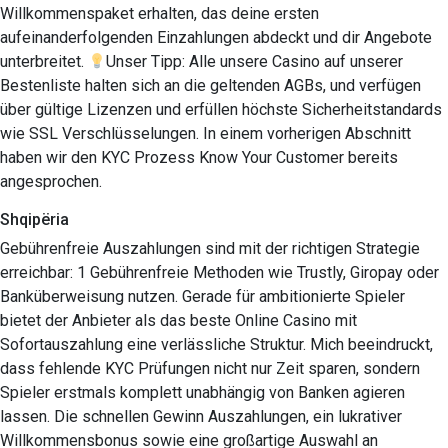
Willkommenspaket erhalten, das deine ersten
aufeinanderfolgenden Einzahlungen abdeckt und dir Angebote
unterbreitet.
Unser Tipp: Alle unsere Casino auf unserer
Bestenliste halten sich an die geltenden AGBs, und verfügen
über gültige Lizenzen und erfüllen höchste Sicherheitstandards
wie SSL Verschlüsselungen. In einem vorherigen Abschnitt
haben wir den KYC Prozess Know Your Customer bereits
angesprochen.
Shqipëria
Gebührenfreie Auszahlungen sind mit der richtigen Strategie
erreichbar: 1 Gebührenfreie Methoden wie Trustly, Giropay oder
Banküberweisung nutzen. Gerade für ambitionierte Spieler
bietet der Anbieter als das beste Online Casino mit
Sofortauszahlung eine verlässliche Struktur. Mich beeindruckt,
dass fehlende KYC Prüfungen nicht nur Zeit sparen, sondern
Spieler erstmals komplett unabhängig von Banken agieren
lassen. Die schnellen Gewinn Auszahlungen, ein lukrativer
Willkommensbonus sowie eine großartige Auswahl an