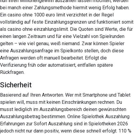
nun ihren Millionengewinn auszahlen lassen möchten, werden
bei manch einer Zahlungsmethode hiermit wenig Erfolg haben.
Ein casino ohne 1000 euro limit verzichtet in der Regel
vollständig auf feste Einzahlungsgrenzen und funktioniert somit
als casino ohne einzahlungslimit. Die Quoten sind Werte, die für
einen langen Zeitraum und für eine Vielzahl von Spielrunden
gelten – wie viel genau, weiß niemand. Zwar können Spieler
eine Auszahlungsanfrage im Spielkonto stellen, doch diese
Anfragen werden oft manuell bearbeitet. Erfolgt die
Verifizierung früh oder automatisiert, entfallen spätere
Rückfragen.
Sicherheit
Basierend auf Ihren Antworten. Wer mit Smartphone und Tablet
spielen will, muss mit keinen Einschränkungen rechnen. Du
musst lediglich im Auszahlungsbereich deinen gewünschten
Auszahlungsbetrag bestimmen. Online Spielothek Auszahlung
Erfahrungen zur Sofort Auszahlung sind in Spielotheken 2026
jedoch nicht nur dann positiv, wenn diese schnell erfolgt. 110 %