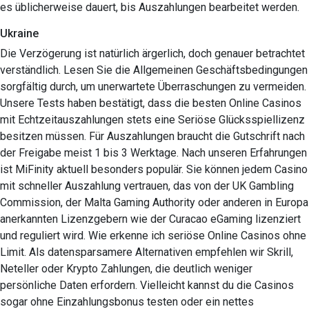
es üblicherweise dauert, bis Auszahlungen bearbeitet werden.
Ukraine
Die Verzögerung ist natürlich ärgerlich, doch genauer betrachtet
verständlich. Lesen Sie die Allgemeinen Geschäftsbedingungen
sorgfältig durch, um unerwartete Überraschungen zu vermeiden.
Unsere Tests haben bestätigt, dass die besten Online Casinos
mit Echtzeitauszahlungen stets eine Seriöse Glücksspiellizenz
besitzen müssen. Für Auszahlungen braucht die Gutschrift nach
der Freigabe meist 1 bis 3 Werktage. Nach unseren Erfahrungen
ist MiFinity aktuell besonders populär. Sie können jedem Casino
mit schneller Auszahlung vertrauen, das von der UK Gambling
Commission, der Malta Gaming Authority oder anderen in Europa
anerkannten Lizenzgebern wie der Curacao eGaming lizenziert
und reguliert wird. Wie erkenne ich seriöse Online Casinos ohne
Limit. Als datensparsamere Alternativen empfehlen wir Skrill,
Neteller oder Krypto Zahlungen, die deutlich weniger
persönliche Daten erfordern. Vielleicht kannst du die Casinos
sogar ohne Einzahlungsbonus testen oder ein nettes